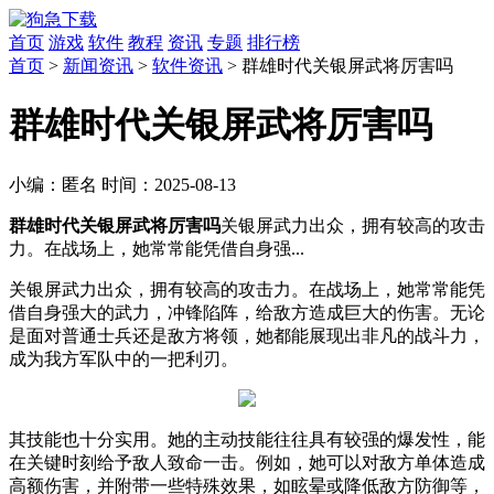
首页
游戏
软件
教程
资讯
专题
排行榜
首页
>
新闻资讯
>
软件资讯
> 群雄时代关银屏武将厉害吗
群雄时代关银屏武将厉害吗
小编：
匿名
时间：
2025-08-13
群雄时代关银屏武将厉害吗
关银屏武力出众，拥有较高的攻击
力。在战场上，她常常能凭借自身强...
关银屏武力出众，拥有较高的攻击力。在战场上，她常常能凭
借自身强大的武力，冲锋陷阵，给敌方造成巨大的伤害。无论
是面对普通士兵还是敌方将领，她都能展现出非凡的战斗力，
成为我方军队中的一把利刃。
其技能也十分实用。她的主动技能往往具有较强的爆发性，能
在关键时刻给予敌人致命一击。例如，她可以对敌方单体造成
高额伤害，并附带一些特殊效果，如眩晕或降低敌方防御等，